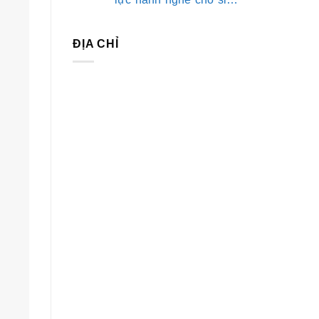
viên khối ngành Sức
khỏe
ĐỊA CHỈ