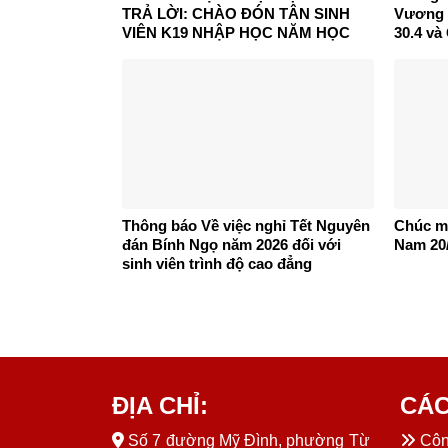
TRẢ LỜI: CHÀO ĐÓN TÂN SINH
Vương 
VIÊN K19 NHẬP HỌC NĂM HỌC
30.4 và
2026 – 2027
Thông báo Về việc nghỉ Tết Nguyên
Chúc m
đán Bính Ngọ năm 2026 đối với
Nam 20/
sinh viên trình độ cao đẳng
ĐỊA CHỈ:
CÁC
Số 7 đường Mỹ Đình, phường Từ
Công