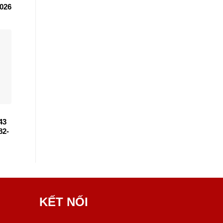
026
43
82-
KẾT NỐI