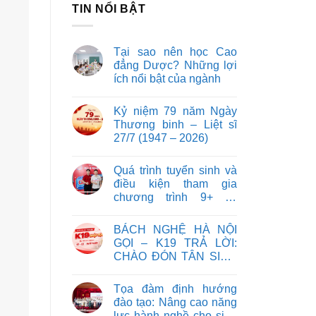
TIN NỔI BẬT
Tại sao nên học Cao
đẳng Dược? Những lợi
ích nổi bật của ngành
Kỷ niệm 79 năm Ngày
Thương binh – Liệt sĩ
27/7 (1947 – 2026)
Quá trình tuyển sinh và
điều kiện tham gia
chương trình 9+ tại
HBNC
BÁCH NGHỆ HÀ NỘI
GỌI – K19 TRẢ LỜI:
CHÀO ĐÓN TÂN SINH
VIÊN K19 NHẬP HỌC
NĂM HỌC 2026 – 2027
Tọa đàm định hướng
đào tạo: Nâng cao năng
lực hành nghề cho sinh