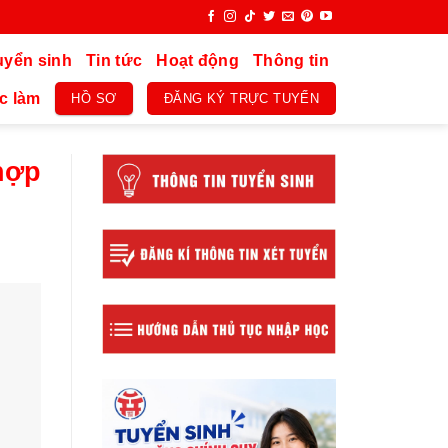
uyển sinh
Tin tức
Hoạt động
Thông tin
c làm
HỒ SƠ
ĐĂNG KÝ TRỰC TUYẾN
hợp